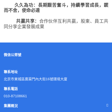
久久為功：
長期艱苦奮斗，持續學習成長，鍥
而不舍，使命必達
共贏共享：
合作伙伴互利共贏，股東、員工共
同分享企業發展成果
微信公眾號
聯系地址
北京市東城區廣渠門內大街16號環境大廈
聯系電話
010-87108661
集團概況