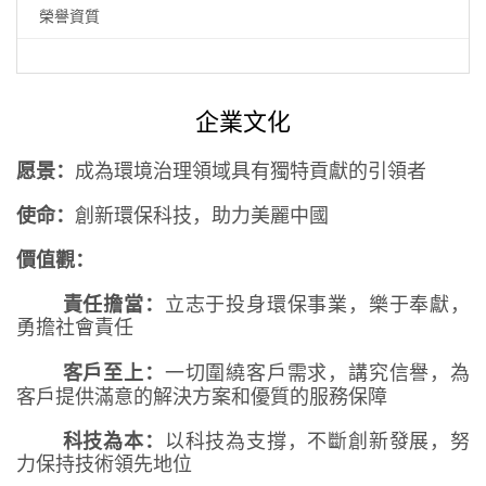
榮譽資質
企業文化
愿景：
成為環境治理領域具有獨特貢獻的引領者
使命：
創新環保科技，助力美麗中國
價值觀：
責任擔當：
立志于投身環保事業，樂于奉獻，
勇擔社會責任
客戶至上：
一切圍繞客戶需求，講究信譽，
為
客戶提供滿意的解決
方
案和優質的服務
保障
科技為本：
以科技為支撐，不斷創新發展，努
力保持技術領先地位